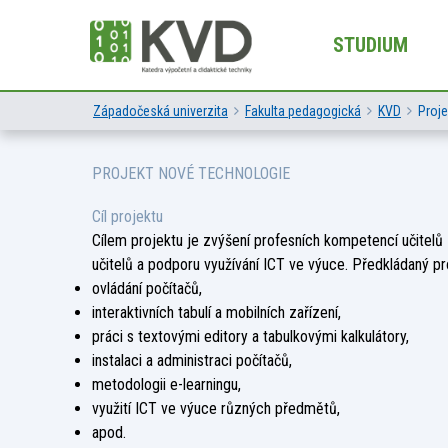
STUDIUM
Západočeská univerzita
Fakulta pedagogická
KVD
Proje
PROJEKT NOVÉ TECHNOLOGIE
Cíl projektu
Cílem projektu je zvýšení profesních kompetencí učitelů
učitelů a podporu využívání ICT ve výuce. Předkládaný p
ovládání počítačů,
interaktivních tabulí a mobilních zařízení,
práci s textovými editory a tabulkovými kalkulátory,
instalaci a administraci počítačů,
metodologii e-learningu,
využití ICT ve výuce různých předmětů,
apod.