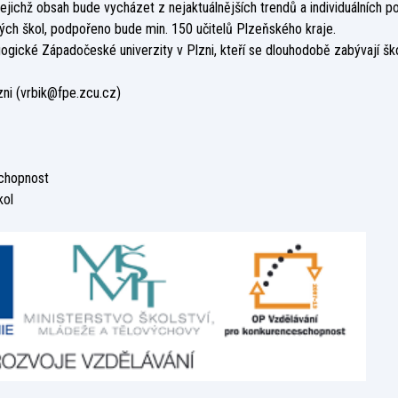
ichž obsah bude vycházet z nejaktuálnějších trendů a individuálních potře
ých škol, podpořeno bude min. 150 učitelů Plzeňského kraje.
gické Západočeské univerzity v Plzni, kteří se dlouhodobě zabývají škol
ni (
vrbik@fpe.zcu.cz
)
schopnost
kol