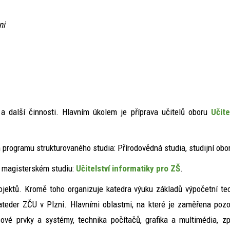
ni
 a další činnosti. Hlavním úkolem je příprava učitelů oboru
Učite
 programu strukturovaného studia: Přírodovědná studia, studijní obo
m magisterském studiu:
Učitelství informatiky pro ZŠ
.
rojektů. Kromě toho organizuje katedra výuku základů výpočetní te
eder ZČU v Plzni. Hlavními oblastmi, na které je zaměřena pozorn
icové prvky a systémy, technika počítačů, grafika a multimédia, 