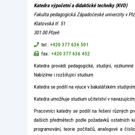
Katedra výpočetní a didaktické techniky (KVD)
Fakulta pedagogická Západočeské univerzity v Plz
Klatovská tř. 51
301 00 Plzeň
tel.:
+420 377 636 501
fax.:
+420 377 636 452
Katedra provádí pedagogické, studijní, výzkumné
Nabízíme i rozšiřující studium.
Katedra se podílí na výuce v bakalářském studijním
Katedra umožňuje studium učitelství v navazující
Pracovníci katedry se podílí na řešení různých p
dalších předmětech podle požadavků ostatních kat
programování, teorie počítačů, analogové a čísl