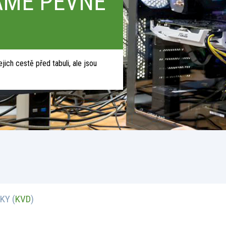
ÁME PEVNĚ
ich cestě před tabuli, ale jsou
KY (
KVD
)