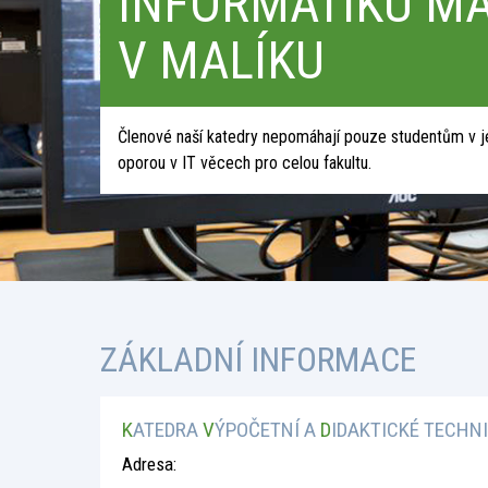
INFORMATIKU M
V MALÍKU
Členové naší katedry nepomáhají pouze studentům v jej
oporou v IT věcech pro celou fakultu.
ZÁKLADNÍ INFORMACE
K
ATEDRA
V
ÝPOČETNÍ A
D
IDAKTICKÉ TECHNI
Adresa: