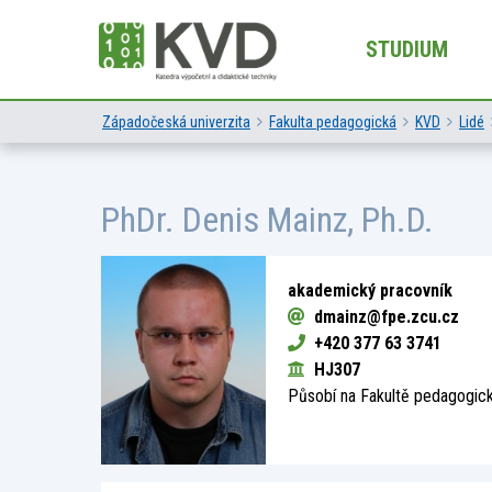
STUDIUM
Západočeská univerzita
Fakulta pedagogická
KVD
Lidé
PhDr.
Denis Mainz
, Ph.D.
akademický pracovník
dmainz@fpe.zcu.cz
+420 377 63 3741
HJ307
Působí na Fakultě pedagogick