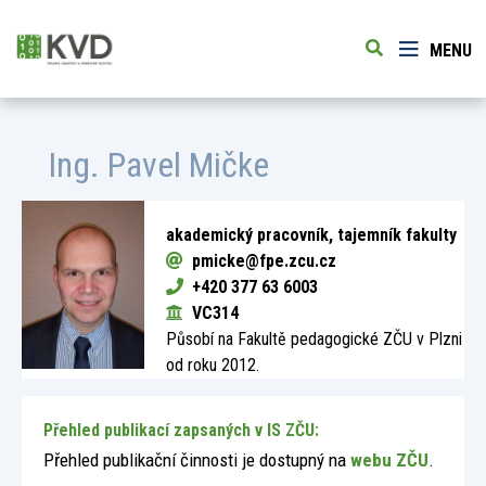
MENU
Ing.
Pavel Mičke
akademický pracovník, tajemník fakulty
pmicke@fpe.zcu.cz
+420 377 63 6003
VC314
Působí na Fakultě pedagogické ZČU v Plzni
od roku 2012.
Přehled publikací zapsaných v IS ZČU:
Přehled publikační činnosti je dostupný na
webu ZČU
.