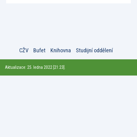
CŽV
Bufet
Knihovna
Studijní oddělení
Aktualizace: 25. ledna 2022 [21:23].