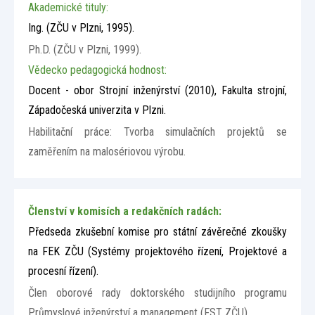
Akademické tituly:
Ing.
(ZČU v Plzni, 1995)
.
Ph.D.
(ZČU v Plzni, 1999)
.
Vědecko pedagogická hodnost:
Docent - obor Strojní inženýrství (2010), Fakulta strojní,
Západočeská univerzita v Plzni.
Habilitační práce: Tvorba simulačních projektů se
zaměřením na malosériovou výrobu.
Členství v komisích a redakčních radách:
Předseda zkušební komise pro státní závěrečné zkoušky
na FEK ZČU (Systémy projektového řízení, Projektové a
procesní řízení).
Člen oborové rady doktorského studijního programu
Průmyslové inženýrství a management (FST ZČU).