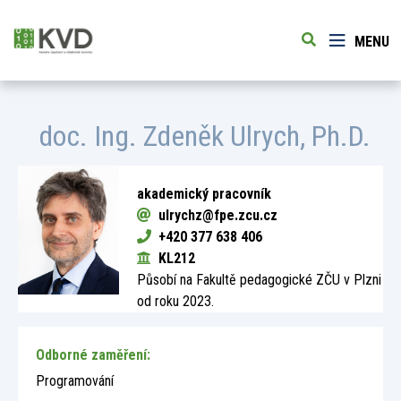
MENU
doc. Ing.
Zdeněk Ulrych
, Ph.D.
akademický pracovník
ulrychz@fpe.zcu.cz
+420 377 638 406
KL212
Působí na Fakultě pedagogické ZČU v Plzni
od roku 2023.
Odborné zaměření:
Programování