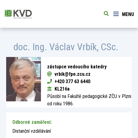
MENU
doc. Ing.
Václav Vrbík
, CSc.
zástupce vedoucího katedry
vrbik@fpe.zcu.cz
+420 377 63 6440
KL216a
Působí na Fakultě pedagogické ZČU v Plzni
od roku 1986.
Odborné zaměření:
Distanční vzdělávání