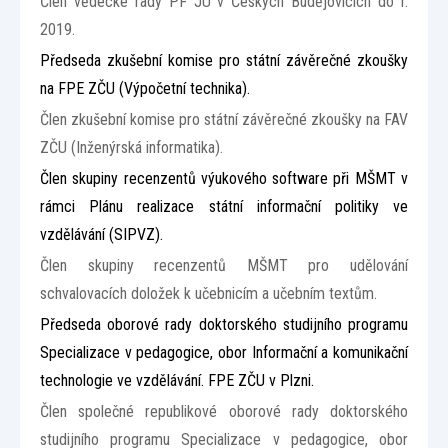
Člen vědecké rady PF JU v Českých Budějovicích do r.
2019.
Předseda zkušební komise pro státní závěrečné zkoušky
na FPE ZČU (Výpočetní technika).
Člen zkušební komise pro státní závěrečné zkoušky na FAV
ZČU (Inženýrská informatika).
Člen skupiny recenzentů výukového software při MŠMT v
rámci Plánu realizace státní informační politiky ve
vzdělávání (SIPVZ).
Člen skupiny recenzentů MŠMT pro udělování
schvalovacích doložek k učebnicím a učebním textům.
Předseda oborové rady doktorského studijního programu
Specializace v pedagogice, obor Informační a komunikační
technologie ve vzdělávání. FPE ZČU v Plzni.
Člen společné republikové oborové rady doktorského
studijního programu Specializace v pedagogice, obor