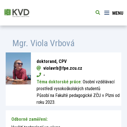
MENU
Mgr.
Viola Vrbová
doktorand, CPV
violavrb@fpe.zcu.cz
-
Téma doktorské práce
:
Osobní vzdělávací
prostředí vysokoškolských studentů
Působí na Fakultě pedagogické ZČU v Plzni od
roku 2023.
Odborné zaměření: