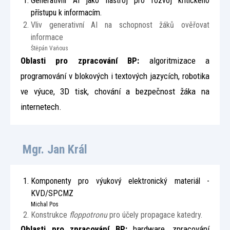
Generativní AI jako nástroj pro rozvoj kritického
přístupu k informacím.
Vliv generativní AI na schopnost žáků ověřovat
informace
Štěpán Vaňous
Oblasti pro zpracování BP:
algoritmizace a
programování v blokových i textových jazycích, robotika
ve výuce, 3D tisk, chování a bezpečnost žáka na
internetech.
Mgr. Jan Král
Komponenty pro výukový elektronický materiál -
KVD/SPCMZ
Michal Pos
Konstrukce
floppotronu
pro účely propagace katedry.
Oblasti pro zpracování BP:
hardware, zpracování